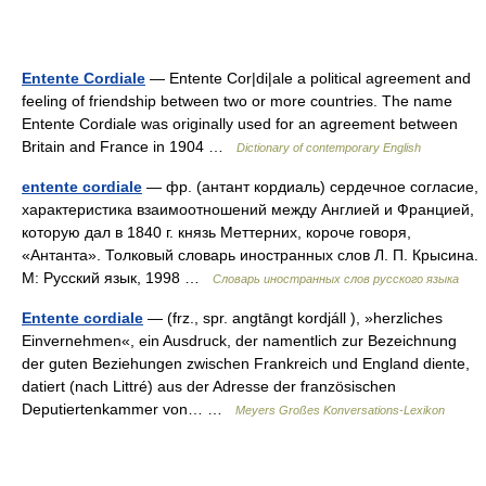
Entente Cordiale
— Entente Cor|di|ale a political agreement and
feeling of friendship between two or more countries. The name
Entente Cordiale was originally used for an agreement between
Britain and France in 1904 …
Dictionary of contemporary English
entente cordiale
— фр. (антант кордиаль) сердечное согласие,
характеристика взаимоотношений между Англией и Францией,
которую дал в 1840 г. князь Меттерних, короче говоря,
«Антанта». Толковый словарь иностранных слов Л. П. Крысина.
М: Русский язык, 1998 …
Словарь иностранных слов русского языка
Entente cordiale
— (frz., spr. angtāngt kordjáll ), »herzliches
Einvernehmen«, ein Ausdruck, der namentlich zur Bezeichnung
der guten Beziehungen zwischen Frankreich und England diente,
datiert (nach Littré) aus der Adresse der französischen
Deputiertenkammer von… …
Meyers Großes Konversations-Lexikon