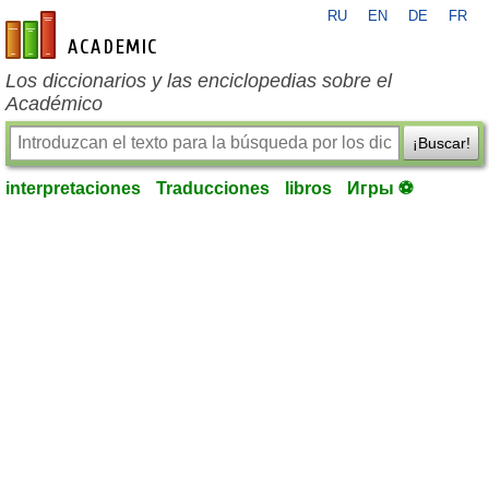
RU
EN
DE
FR
es-academic.com
Los diccionarios y las enciclopedias sobre el
Académico
¡Buscar!
interpretaciones
Traducciones
libros
Игры ⚽