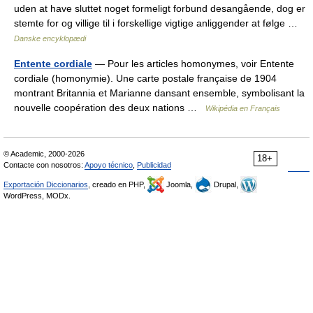
uden at have sluttet noget formeligt forbund desangående, dog er
stemte for og villige til i forskellige vigtige anliggender at følge …
Danske encyklopædi
Entente cordiale
— Pour les articles homonymes, voir Entente
cordiale (homonymie). Une carte postale française de 1904
montrant Britannia et Marianne dansant ensemble, symbolisant la
nouvelle coopération des deux nations …
Wikipédia en Français
© Academic, 2000-2026
18+
Contacte con nosotros:
Apoyo técnico
,
Publicidad
Exportación Diccionarios
, creado en PHP,
Joomla,
Drupal,
WordPress, MODx.